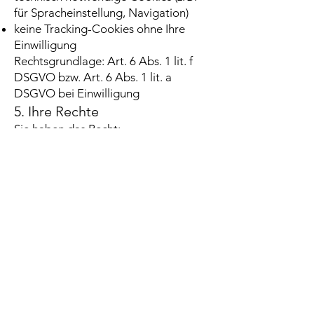
für Spracheinstellung, Navigation)
keine Tracking-Cookies ohne Ihre
Einwilligung
Rechtsgrundlage: Art. 6 Abs. 1 lit. f
DSGVO bzw. Art. 6 Abs. 1 lit. a
DSGVO bei Einwilligung
5. Ihre Rechte
Sie haben das Recht:
gemäß Art. 15 DSGVO Auskunft über
Ihre verarbeiteten
personenbezogenen Daten zu
verlangen
gemäß Art. 16 DSGVO unverzüglich
die Berichtigung unrichtiger Daten zu
verlangen
gemäß Art. 17 DSGVO die Löschung
Ihrer gespeicherten Daten zu
verlangen
gemäß Art. 18 DSGVO die